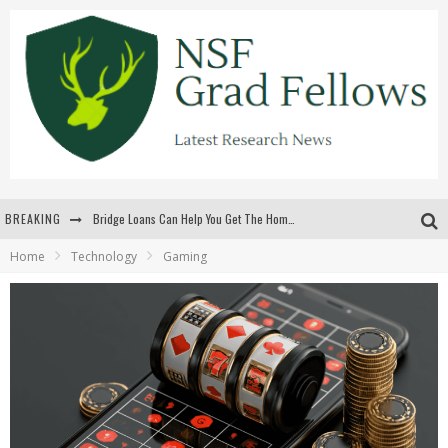
BREAKING
Bridge Loans Can Help You Get The Home You Want
Home
Technology
Gaming
Rilis Slot Terbaru Menjaga Pengalaman Tetap Segar Dan Menarik
The Benefits Of Playing Online Games
สร้างสรรค์ความท้าทายส่วนตัวเพื่อเพิ่มความตื่นเต้นในทุกเกม