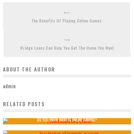
The Benefits Of Playing Online Games
Bridge Loans Can Help You Get The Home You Want
ABOUT THE AUTHOR
admin
RELATED POSTS
สร้างสรรค์ความท้าทายส่วนตัวเพื่อเพิ่มความตื่นเต้นในทุกเกม
admin
2026-01-26
DO YOU KNOW WHAT IS ONLINE GAMING?
admin
2019-05-12